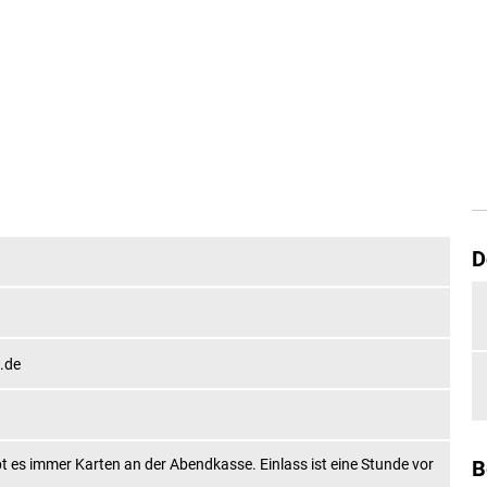
S
EINTRITTSKARTEN
SPONSOREN &
D
.de
t es immer Karten an der Abendkasse. Einlass ist eine Stunde vor
B