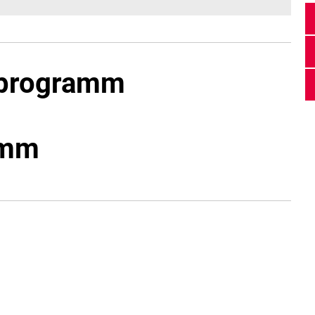
nprogramm
amm