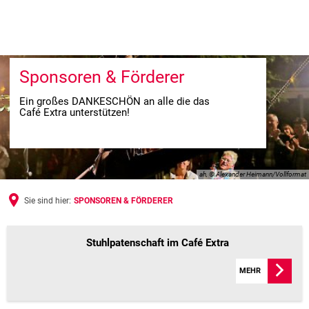
Sponsoren & Förderer
Ein großes DANKESCHÖN an alle die das
Café Extra unterstützen!
ah, © Alexander Heimann/Vollformat
Sie sind hier:
SPONSOREN & FÖRDERER
SPONSOREN
Stuhlpatenschaft im Café Extra
&
MEHR
FÖRDERER