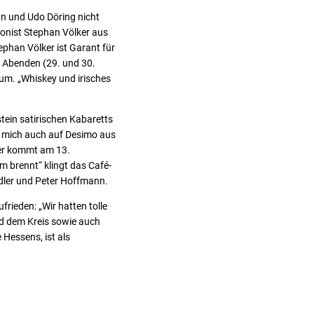
an und Udo Döring nicht
fonist Stephan Völker aus
ephan Völker ist Garant für
i Abenden (29. und 30.
um. „Whiskey und irisches
ein satirischen Kabaretts
h mich auch auf Desimo aus
 er kommt am 13.
m brennt“ klingt das Café-
dler und Peter Hoffmann.
rieden: „Wir hatten tolle
nd dem Kreis sowie auch
Hessens, ist als