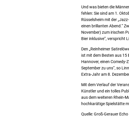
Und was bieten die Männer 
fehlen: Sie sind am 1. Okt
Rüsselsheim mit der „Jazz-
einen brillanten Abend.“ Z
November) zum irischen Pu
Bier inklusive“, verspricht L
Den „Reinheimer Satirelöw
ist mit dem Besten aus 15
Hannover, einen Comedy-Zau
September zu uns“, so Linn
Extra-Jahr am 8. Dezember
Mit dem Verlauf der Veranst
Künstler und ein tolles P
aus dem weiteren Rhein-Mai
hochkarätige Spielstätte mi
Quelle: Groß-Gerauer Echo 