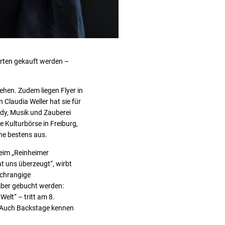
arten gekauft werden –
hen. Zudem liegen Flyer in
Claudia Weller hat sie für
dy, Musik und Zauberei
e Kulturbörse in Freiburg,
ene bestens aus.
beim „Reinheimer
at uns überzeugt“, wirbt
hochrangige
ember gebucht werden:
elt“ – tritt am 8.
. Auch Backstage kennen