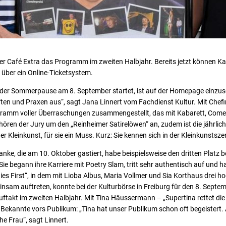
er Café Extra das Programm im zweiten Halbjahr. Bereits jetzt können K
r über ein Online-Ticketsystem.
er Sommerpause am 8. September startet, ist auf der Homepage einzuse
ten und Praxen aus“, sagt Jana Linnert vom Fachdienst Kultur. Mit Chefin 
gramm voller Überraschungen zusammengestellt, das mit Kabarett, Come
hören der Jury um den „Reinheimer Satirelöwen“ an, zudem ist die jährlich
r Kleinkunst, für sie ein Muss. Kurz: Sie kennen sich in der Kleinkunstsz
anke, die am 10. Oktober gastiert, habe beispielsweise den dritten Platz 
Sie begann ihre Karriere mit Poetry Slam, tritt sehr authentisch auf und h
adies First“, in dem mit Lioba Albus, Maria Vollmer und Sia Korthaus drei 
nsam auftreten, konnte bei der Kulturbörse in Freiburg für den 8. Sept
akt im zweiten Halbjahr. Mit Tina Häussermann – „Supertina rettet die W
Bekannte vors Publikum: „Tina hat unser Publikum schon oft begeistert
he Frau“, sagt Linnert.