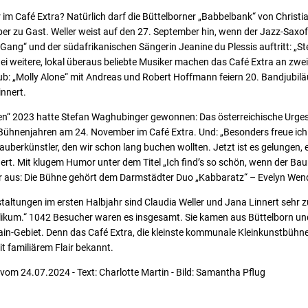
im Café Extra? Natürlich darf die Büttelborner „Babbelbank“ von Christi
ober zu Gast. Weller weist auf den 27. September hin, wenn der Jazz-Saxo
Gang“ und der südafrikanischen Sängerin Jeanine du Plessis auftritt: „St
wei weitere, lokal überaus beliebte Musiker machen das Café Extra an zwe
b: „Molly Alone“ mit Andreas und Robert Hoffmann feiern 20. Bandjubilä
innert.
en“ 2023 hatte Stefan Waghubinger gewonnen: Das österreichische Urgest
 Bühnenjahren am 24. November im Café Extra. Und: „Besonders freue ic
berkünstler, den wir schon lang buchen wollten. Jetzt ist es gelungen,
ert. Mit klugem Humor unter dem Titel „Ich find’s so schön, wenn der Bau
 aus: Die Bühne gehört dem Darmstädter Duo „Kabbaratz“ – Evelyn Wen
altungen im ersten Halbjahr sind Claudia Weller und Jana Linnert sehr zuf
ublikum.“ 1042 Besucher waren es insgesamt. Sie kamen aus Büttelborn u
n-Gebiet. Denn das Café Extra, die kleinste kommunale Kleinkunstbühne 
t familiärem Flair bekannt.
vom 24.07.2024 - Text: Charlotte Martin - Bild: Samantha Pflug