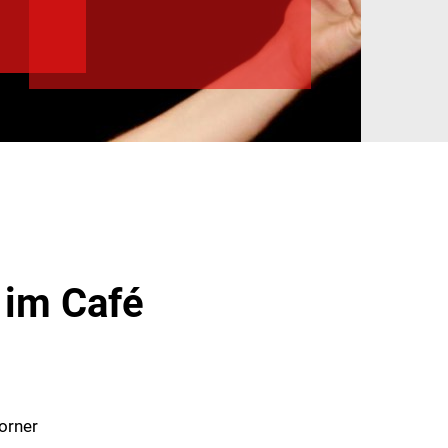
 im Café
orner