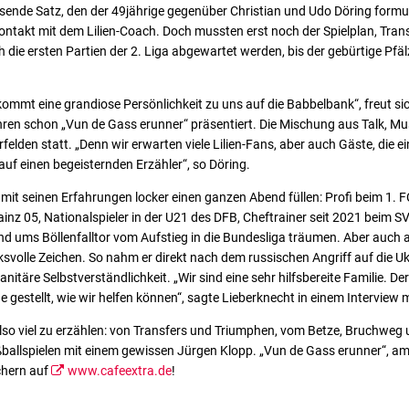
sende Satz, den der 49jährige gegenüber Christian und Udo Döring formu
ontakt mit dem Lilien-Coach. Doch mussten erst noch der Spielplan, Tra
die ersten Partien der 2. Liga abgewartet werden, bis der gebürtige Pfä
kommt eine grandiose Persönlichkeit zu uns auf die Babbelbank“, freut sic
ren schon „Vun de Gass erunner“ präsentiert. Die Mischung aus Talk, Mu
lden statt. „Denn wir erwarten viele Lilien-Fans, aber auch Gäste, die ei
uf einen begeisternden Erzähler“, so Döring.
mit seinen Erfahrungen locker einen ganzen Abend füllen: Profi beim 1. FC
z 05, Nationalspieler in der U21 des DFB, Cheftrainer seit 2021 beim S
nd ums Böllenfalltor vom Aufstieg in die Bundesliga träumen. Aber auch
ksvolle Zeichen. So nahm er direkt nach dem russischen Angriff auf die Uk
nitäre Selbstverständlichkeit. „Wir sind eine sehr hilfsbereite Familie. Der
 gestellt, wie wir helfen können“, sagte Lieberknecht in einem Interview
lso viel zu erzählen: von Transfers und Triumphen, vom Betze, Bruchweg 
ballspielen mit einem gewissen Jürgen Klopp. „Vun de Gass erunner“, am
chern auf
www.cafeextra.de
!