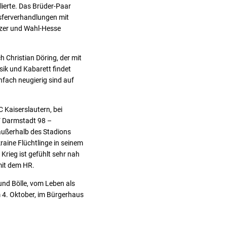
lierte. Das Brüder-Paar
nsferverhandlungen mit
lzer und Wahl-Hesse
h Christian Döring, der mit
sik und Kabarett findet
nfach neugierig sind auf
 Kaiserslautern, bei
V Darmstadt 98 –
 außerhalb des Stadions
raine Flüchtlinge in seinem
 Krieg ist gefühlt sehr nah
 mit dem HR.
und Bölle, vom Leben als
 4. Oktober, im Bürgerhaus