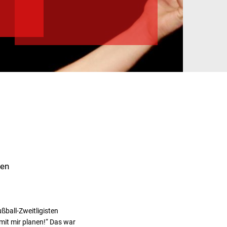
ben
ßball-Zweitligisten
 mit mir planen!“ Das war