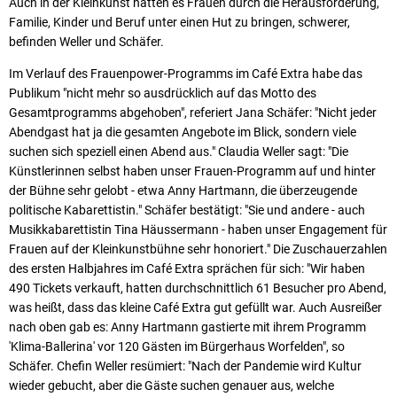
Auch in der Kleinkunst hätten es Frauen durch die Herausforderung,
Familie, Kinder und Beruf unter einen Hut zu bringen, schwerer,
befinden Weller und Schäfer.
Im Verlauf des Frauenpower-Programms im Café Extra habe das
Publikum "nicht mehr so ausdrücklich auf das Motto des
Gesamtprogramms abgehoben", referiert Jana Schäfer: "Nicht jeder
Abendgast hat ja die gesamten Angebote im Blick, sondern viele
suchen sich speziell einen Abend aus." Claudia Weller sagt: "Die
Künstlerinnen selbst haben unser Frauen-Programm auf und hinter
der Bühne sehr gelobt - etwa Anny Hartmann, die überzeugende
politische Kabarettistin." Schäfer bestätigt: "Sie und andere - auch
Musikkabarettistin Tina Häussermann - haben unser Engagement für
Frauen auf der Kleinkunstbühne sehr honoriert." Die Zuschauerzahlen
des ersten Halbjahres im Café Extra sprächen für sich: "Wir haben
490 Tickets verkauft, hatten durchschnittlich 61 Besucher pro Abend,
was heißt, dass das kleine Café Extra gut gefüllt war. Auch Ausreißer
nach oben gab es: Anny Hartmann gastierte mit ihrem Programm
'Klima-Ballerina' vor 120 Gästen im Bürgerhaus Worfelden", so
Schäfer. Chefin Weller resümiert: "Nach der Pandemie wird Kultur
wieder gebucht, aber die Gäste suchen genauer aus, welche