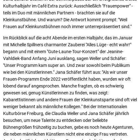
Kulturhalbjahr im Café Extra zurück: Ausschließlich "Frauenpower" -
teils im Duo mit männlichen Partnern - brachten sie auf die
Kleinkunstbühne. Und warum? Die Antwort kommt prompt: "Weil
Frauen auf Kleinkunstbühnen noch immer unterrepräsentiert sind."
Im Rückblick auf die acht Abende im ersten Halbjahr, das im Januar
mit Michelle Spillners charmanter Zauberei "Alles Lüge - echt wahr!"
begann und mit einem "Gute-Laune-Tour-Konzert" der Jeanine-
Vahldiek-Band Anfang Juni ausklang, sagen Weller und Schäfer:
"Unser Programm kam super an. Und zwar sowohl beim Publikum
wie bei den Künstlerinnen." Jana Schäfer führt aus: "Als wir unser
Frauen-Programm Ende 2022 veröffentlicht haben, wurden wir oft
lobend darauf angesprochen. Manche fragten, ob es schwierig
gewesen sei, genug Künstlerinnen zu finden, was zeigt:
Kabarettistinnen und andere Frauen der Kleinkunstsparte sind oft viel
weniger bekannt als männliche Kollegen." Bei der Internationalen
Kulturbörse Freiburg, die Claudia Weller und Jana Schäfer jährlich
besuchen, um neue Talente zu entdecken oder beliebte
Bühnengrößen frühzeitig zu buchen, gebe es noch heute Agenturen,
die neben männlichen Künstlern nicht eine einzige Frau vertreten.