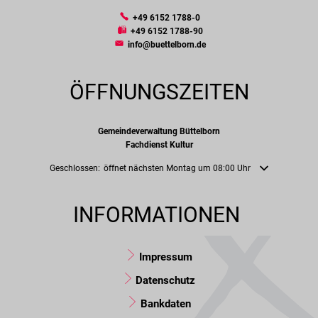
+49 6152 1788-0
+49 6152 1788-90
info@buettelborn.de
ÖFFNUNGSZEITEN
Gemeindeverwaltung Büttelborn
Fachdienst Kultur
Klicken, um weitere Öffnungs- oder Schließzeiten auszublenden
Geschlossen:
öffnet nächsten Montag um 08:00 Uhr
INFORMATIONEN 
Impressum
Datenschutz
Bankdaten